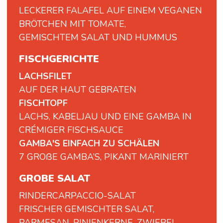
LECKERER
FALAFEL
AUF
EINEM
VEGANEN
BRÖTCHEN
MIT
TOMATE,
GEMISCHTEM
SALAT
UND
HUMMUS
FISCHGERICHTE
LACHSFILET
AUF DER HAUT GEBRATEN
FISCHTOPF
LACHS, KABELJAU UND EINE GAMBA IN
CRÉMIGER FISCHSAUCE
GAMBA'S EINFACH ZU SCHÄLEN
7 GROßE GAMBA’S, PIKANT MARINIERT
GROBE SALAT
RINDERCARPACCIO-
SALAT
FRISCHER
GEMISCHTER
SALAT,
PARMESAN,
PINIENKERNE,
ZWIEBEL,