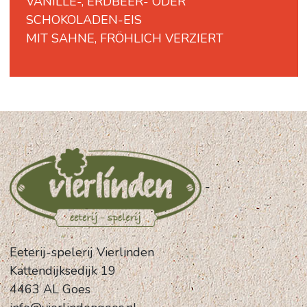
VANILLE-, ERDBEER- ODER
SCHOKOLADEN-EIS
MIT SAHNE, FRÖHLICH VERZIERT
-
Eeterij-spelerij Vierlinden
Kattendijksedijk 19
4463 AL Goes