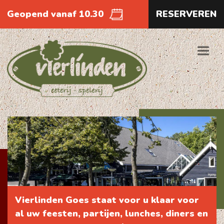
Geopend vanaf 10.30
RESERVEREN
Vierlinden Goes staat voor u klaar voor
al uw feesten, partijen, lunches, diners en