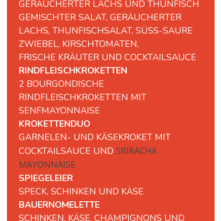
GERÄUCHERTER
LACHS
UND
THUNFISCH
GEMISCHTER
SALAT,
GERÄUCHERTER
LACHS,
THUNFISCHSALAT,
SÜSS-
SAURE
ZWIEBEL,
KIRSCHTOMATEN,
FRISCHE
KRÄUTER
UND
COCKTAILSAUCE
RINDFLEISCHKROKETTEN
2 BOURGONDISCHE
RINDFLEISCHKROKETTEN MIT
SENFMAYONNAISE
KROKETTENDUO
GARNELEN- UND KÄSEKROKET MIT
SRIRACHA
COCKTAILSAUCE UND
MAYONNAISE
SPIEGELEIER
SPECK, SCHINKEN UND KÄSE
BAUERNOMELETTE
SCHINKEN, KÄSE, CHAMPIGNONS UND