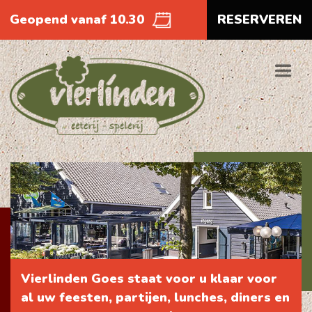
Geopend vanaf 10.30
RESERVEREN
Vierlinden Goes staat voor u klaar voor
al uw feesten, partijen, lunches, diners en