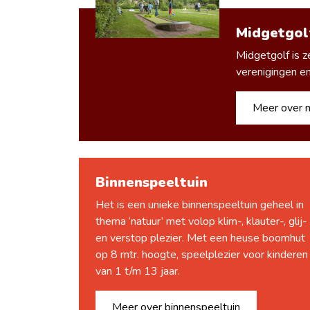
Midgetgol
Midgetgolf is z
verenigingen en
Meer over 
Binnenspeeltuin
Het is een unieke binnenspeeltuin geheel in
thema ‘natuur’ met volop klim-, klauter-, glij-
en verstop plezier. Met een heuse boomhut
op 8 mtr. hoogte, speelplezier voor kinderen
van 1 t/m 13 jaar.
Meer over binnenspeeltuin