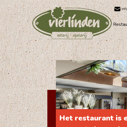
inf
Restau
Het restaurant is 