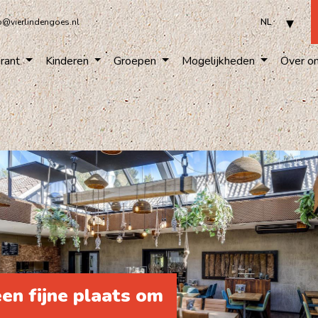
o@vierlindengoes.nl
rant
Kinderen
Groepen
Mogelijkheden
Over o
een fijne plaats om