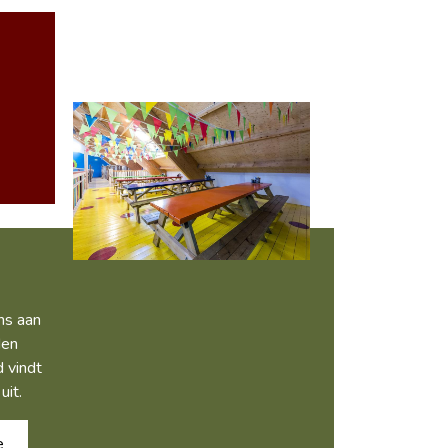
ons aan
den
d vindt
uit.
e