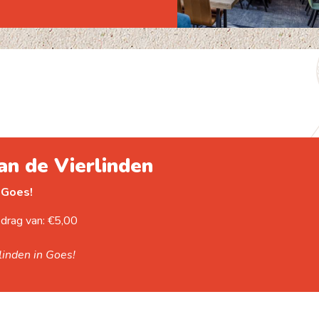
an de Vierlinden
 Goes!
drag van: €5,00
rlinden in Goes!