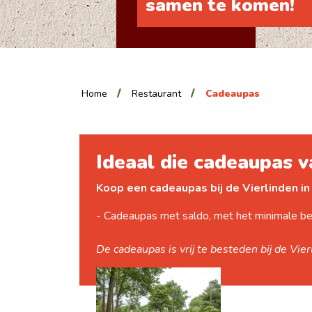
samen te komen!
Home
Restaurant
Cadeaupas
Ideaal die cadeaupas v
Koop een cadeaupas bij de Vierlinden in
- Cadeaupas met saldo, met het minimale be
De cadeaupas is vrij te besteden bij de Vie