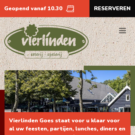
Geopend vanaf 10.30
RESERVEREN
Vierlinden Goes staat voor u klaar voor
al uw feesten, partijen, lunches, diners en