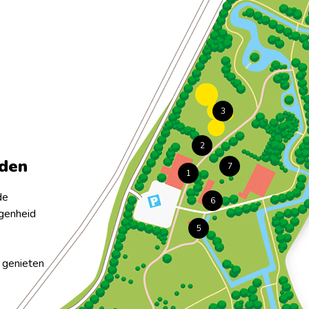
3
2
nden
7
1
de
6
genheid
5
 genieten