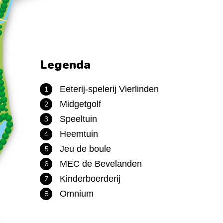
Legenda
Eeterij-spelerij Vierlinden
1
Midgetgolf
2
Speeltuin
3
Heemtuin
4
Jeu de boule
5
MEC de Bevelanden
6
Kinderboerderij
7
Omnium
8