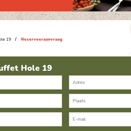
ole 19
Reserveeraanvraag
uffet Hole 19