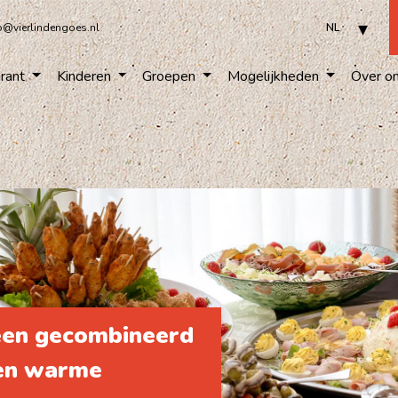
o@vierlindengoes.nl
rant
Kinderen
Groepen
Mogelijkheden
Over o
 een gecombineerd
 en warme