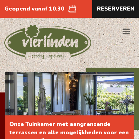
Geopend vanaf 10.30
RESERVEREN
Onze Tuinkamer met aangrenzende
terrassen en alle mogelijkheden voor een